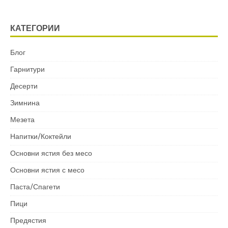
КАТЕГОРИИ
Блог
Гарнитури
Десерти
Зимнина
Мезета
Напитки/Коктейли
Основни ястия без месо
Основни ястия с месо
Паста/Спагети
Пици
Предястия