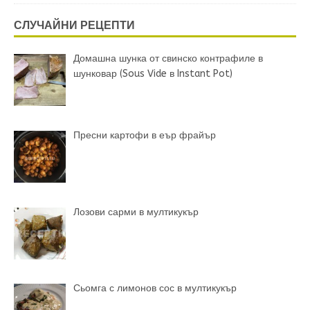
СЛУЧАЙНИ РЕЦЕПТИ
Домашна шунка от свинско контрафиле в
шунковар (Sous Vide в Instant Pot)
Пресни картофи в еър фрайър
Лозови сарми в мултикукър
Сьомга с лимонов сос в мултикукър