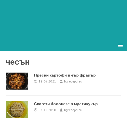
чесън
Пресни картофи в еър фрайър
19.04.2021
bgrecepti.eu
Спагети болонезе в мултикукър
03.12.2018
bgrecepti.eu