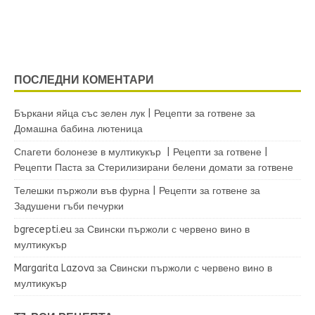
ПОСЛЕДНИ КОМЕНТАРИ
Бъркани яйца със зелен лук | Рецепти за готвене
за
Домашна бабина лютеница
Спагети болонезе в мултикукър | Рецепти за готвене |
Рецепти Паста
за
Стерилизирани белени домати за готвене
Телешки пържоли във фурна | Рецепти за готвене
за
Задушени гъби печурки
bgrecepti.eu
за
Свински пържоли с червено вино в
мултикукър
Margarita Lazova
за
Свински пържоли с червено вино в
мултикукър