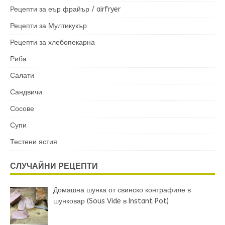
Рецепти за еър фрайър / airfryer
Рецепти за Мултикукър
Рецепти за хлебопекарна
Риба
Салати
Сандвичи
Сосове
Супи
Тестени ястия
СЛУЧАЙНИ РЕЦЕПТИ
Домашна шунка от свинско контрафиле в
шунковар (Sous Vide в Instant Pot)