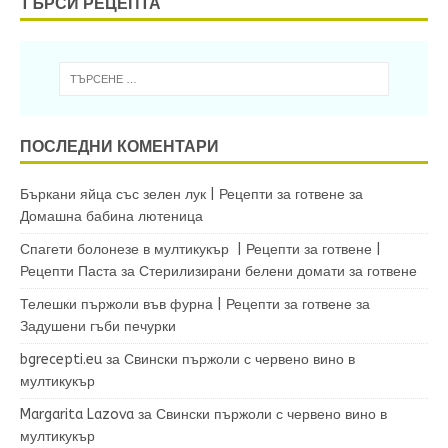
ТЪРСИ РЕЦЕПТА
ПОСЛЕДНИ КОМЕНТАРИ
Бъркани яйца със зелен лук | Рецепти за готвене
за
Домашна бабина лютеница
Спагети болонезе в мултикукър | Рецепти за готвене |
Рецепти Паста
за
Стерилизирани белени домати за готвене
Телешки пържоли във фурна | Рецепти за готвене
за
Задушени гъби печурки
bgrecepti.eu
за
Свински пържоли с червено вино в
мултикукър
Margarita Lazova
за
Свински пържоли с червено вино в
мултикукър