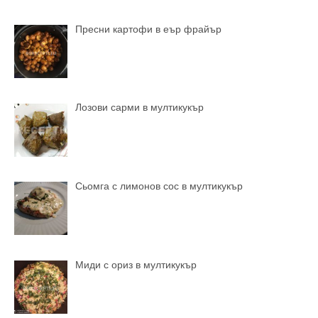
Пресни картофи в еър фрайър
Лозови сарми в мултикукър
Сьомга с лимонов сос в мултикукър
Миди с ориз в мултикукър