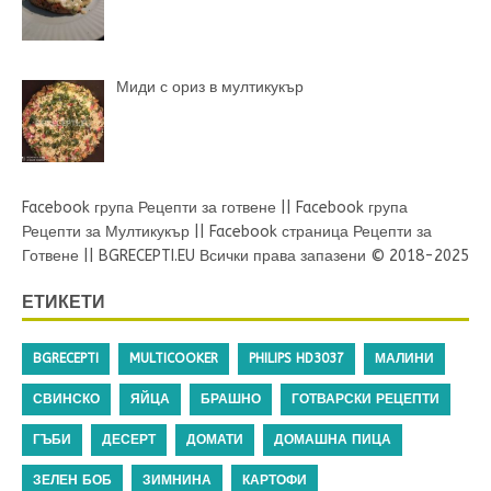
Миди с ориз в мултикукър
Facebook група Рецепти за готвене
||
Facebook група
Рецепти за Мултикукър
||
Facebook страница Рецепти за
Готвене
||
BGRECEPTI.EU
Всички права запазени © 2018-2025
ЕТИКЕТИ
BGRECEPTI
MULTICOOKER
PHILIPS HD3037
МАЛИНИ
СВИНСКО
ЯЙЦА
БРАШНО
ГОТВАРСКИ РЕЦЕПТИ
ГЪБИ
ДЕСЕРТ
ДОМАТИ
ДОМАШНА ПИЦА
ЗЕЛЕН БОБ
ЗИМНИНА
КАРТОФИ