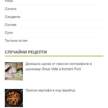
Риба
Салати
Сандвичи
Сосове
Супи
Тестени ястия
СЛУЧАЙНИ РЕЦЕПТИ
Домашна шунка от свинско контрафиле в
шунковар (Sous Vide в Instant Pot)
Пресни картофи в еър фрайър