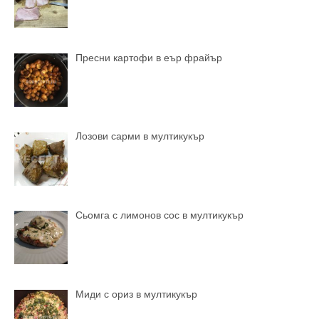
Пресни картофи в еър фрайър
Лозови сарми в мултикукър
Сьомга с лимонов сос в мултикукър
Миди с ориз в мултикукър