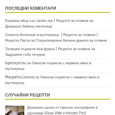
ПОСЛЕДНИ КОМЕНТАРИ
Бъркани яйца със зелен лук | Рецепти за готвене
за
Домашна бабина лютеница
Спагети болонезе в мултикукър | Рецепти за готвене |
Рецепти Паста
за
Стерилизирани белени домати за готвене
Телешки пържоли във фурна | Рецепти за готвене
за
Задушени гъби печурки
bgrecepti.eu
за
Свински пържоли с червено вино в
мултикукър
Margarita Lazova
за
Свински пържоли с червено вино в
мултикукър
СЛУЧАЙНИ РЕЦЕПТИ
Домашна шунка от свинско контрафиле в
шунковар (Sous Vide в Instant Pot)