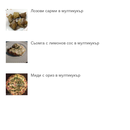
Лозови сарми в мултикукър
Сьомга с лимонов сос в мултикукър
Миди с ориз в мултикукър