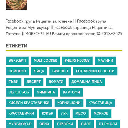
Facebook група Рецепти за готвене
||
Facebook група
Рецепти за Мултикукър
||
Facebook страница Рецепти за
Готвене
||
BGRECEPTI.EU
Всички права запазени © 2018-2025
ЕТИКЕТИ
BGRECEPTI
MULTICOOKER
PHILIPS HD3037
МАЛИНИ
СВИНСКО
ЯЙЦА
БРАШНО
ГОТВАРСКИ РЕЦЕПТИ
ГЪБИ
ДЕСЕРТ
ДОМАТИ
ДОМАШНА ПИЦА
ЗЕЛЕН БОБ
ЗИМНИНА
КАРТОФИ
КИСЕЛИ КРАСТАВИЧКИ
КОРНИШОНИ
КРАСТАВИЦА
КРАСТАВИЧКИ
КУКЪР
ЛУК
МЕСО
МОРКОВ
МУЛТИКУКЪР
ОРИЗ
ПЕЧУРКИ
ПИЛЕ
ПЪРЖОЛИ