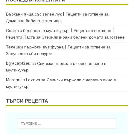
Бъркани яйца със зелен лук | Рецепти за готвене
за
Домашна бабина лютеница
Спагети болонезе в мултикукър | Рецепти за готвене |
Рецепти Паста
за
Стерилизирани белени домати за готвене
Телешки пържоли във фурна | Рецепти за готвене
за
Задушени гъби печурки
bgrecepti.eu
за
Свински пържоли с червено вино в
мултикукър
Margarita Lazova
за
Свински пържоли с червено вино в
мултикукър
ТЪРСИ РЕЦЕПТА