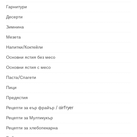
Гарнитури
Десерти
Зимнина
Мезета
Напитки/Коктейли
Основни ястия без месо
Основни ястия с месо
Паста/Спагети
Пици
Предястия
Рецепти за еър фрайър / airfryer
Рецепти за Мултикукър
Рецепти за хлебопекарна