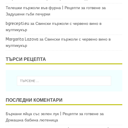
Телешки пържоли във фурна | Рецепти за готвене
за
Задушени гъби печурки
bgrecepti.eu
за
Свински пържоли с червено вино в
мултикукър
Margarita Lazova
за
Свински пържоли с червено вино в
мултикукър
ТЪРСИ РЕЦЕПТА
ПОСЛЕДНИ КОМЕНТАРИ
Бъркани яйца със зелен лук | Рецепти за готвене
за
Домашна бабина лютеница