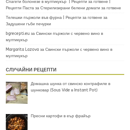
Спагети болонезе в мултикукър | Рецепти за готвене |
Рецепти Паста
за
Стерилизирани белени домати за готвене
Телешки пържоли във фурна | Рецепти за готвене
за
Задушени гъби печурки
bgrecepti.eu
за
Свински пържоли с червено вино в
мултикукър
Margarita Lazova
за
Свински пържоли с червено вино в
мултикукър
СЛУЧАЙНИ РЕЦЕПТИ
Домашна шунка от свинско контрафиле в
шунковар (Sous Vide в Instant Pot)
Пресни картофи в еър фрайър