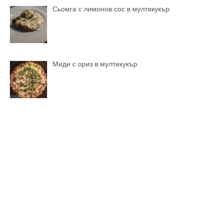
Сьомга с лимонов сос в мултикукър
Миди с ориз в мултикукър