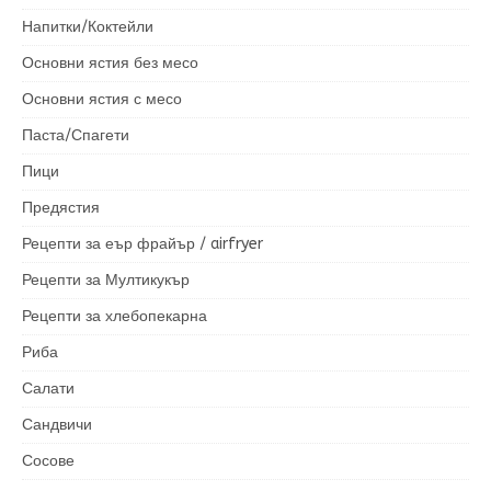
Напитки/Коктейли
Основни ястия без месо
Основни ястия с месо
Паста/Спагети
Пици
Предястия
Рецепти за еър фрайър / airfryer
Рецепти за Мултикукър
Рецепти за хлебопекарна
Риба
Салати
Сандвичи
Сосове