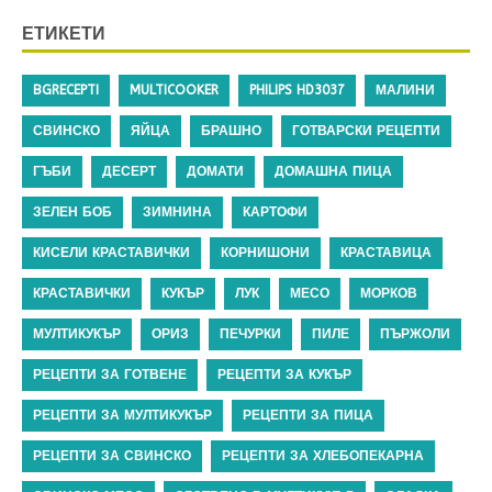
ЕТИКЕТИ
BGRECEPTI
MULTICOOKER
PHILIPS HD3037
МАЛИНИ
СВИНСКО
ЯЙЦА
БРАШНО
ГОТВАРСКИ РЕЦЕПТИ
ГЪБИ
ДЕСЕРТ
ДОМАТИ
ДОМАШНА ПИЦА
ЗЕЛЕН БОБ
ЗИМНИНА
КАРТОФИ
КИСЕЛИ КРАСТАВИЧКИ
КОРНИШОНИ
КРАСТАВИЦА
КРАСТАВИЧКИ
КУКЪР
ЛУК
МЕСО
МОРКОВ
МУЛТИКУКЪР
ОРИЗ
ПЕЧУРКИ
ПИЛЕ
ПЪРЖОЛИ
РЕЦЕПТИ ЗА ГОТВЕНЕ
РЕЦЕПТИ ЗА КУКЪР
РЕЦЕПТИ ЗА МУЛТИКУКЪР
РЕЦЕПТИ ЗА ПИЦА
РЕЦЕПТИ ЗА СВИНСКО
РЕЦЕПТИ ЗА ХЛЕБОПЕКАРНА