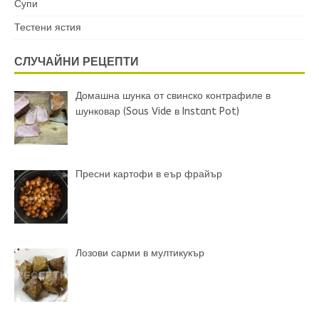
Супи
Тестени ястия
СЛУЧАЙНИ РЕЦЕПТИ
Домашна шунка от свинско контрафиле в
шунковар (Sous Vide в Instant Pot)
Пресни картофи в еър фрайър
Лозови сарми в мултикукър