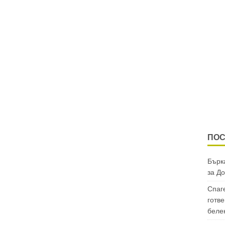
ПОС
Бърка
за
До
Спаг
готве
беле