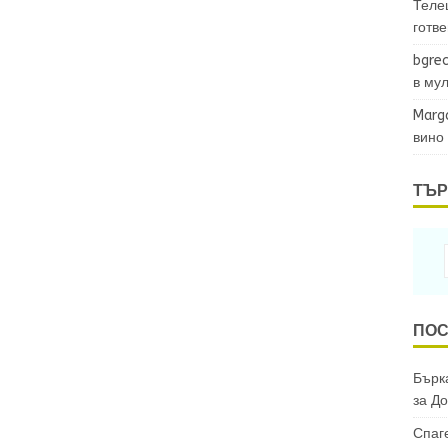
Теле
готв
bgrec
в му
Marg
вино
ТЪР
ПОС
Бърка
за
До
Спаг