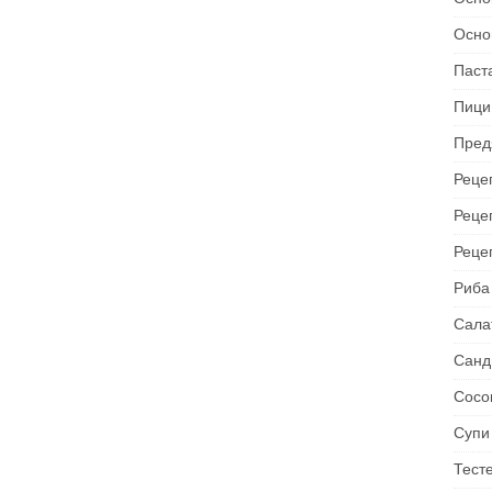
Осно
Паст
Пици
Пред
Рецеп
Реце
Реце
Риба
Сала
Санд
Сосо
Супи
Тест