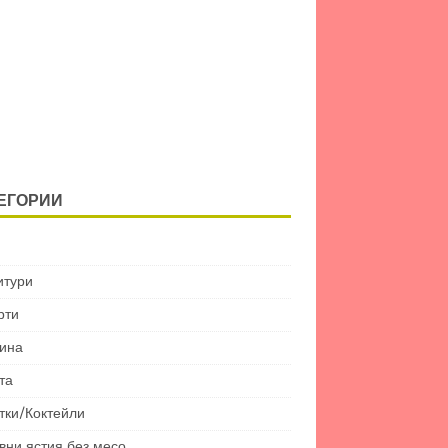
ЕГОРИИ
итури
рти
ина
та
тки/Коктейли
вни ястия без месо