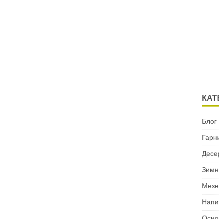
КАТ
Блог
Гарн
Десе
Зимн
Мезе
Напи
Осно