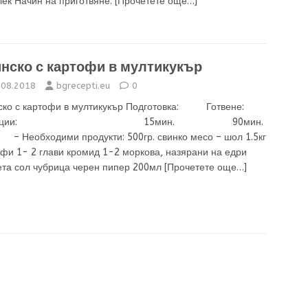
лек Начин на приготвяне:
[Прочетете още…]
нско с картофи в мултикукър
.08.2018
bgrecepti.eu
0
ско с картофи в мултикукър Подготовка: Готвене:
орции: 15мин. 90мин.
обходими продукти: 500гр. свинко месо – шол 1.5кг
фи 1- 2 глави кромид 1-2 моркова, назярани на едри
ета сол чубрица черен пипер 200мл
[Прочетете още…]