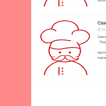
боси
Сви
01
Свин
П
– Не
карто
парч