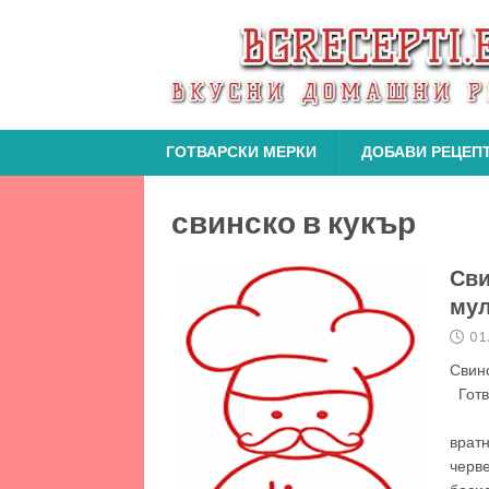
ГОТВАРСКИ МЕРКИ
ДОБАВИ РЕЦЕП
свинско в кукър
Сви
мул
01
Свин
Г
120
врат
черв