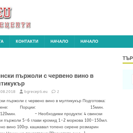
ТА
КОНТАКТИ
НАЧАЛО
НАЧАЛО
ТЪР
нски пържоли с червено вино в
тикукър
.08.2018
bgrecepti.eu
2
ски пържоли с червено вино в мултикукър Подготовка:
отвене: Порции: 15мин.
мин. – Необходими продукти: 4 свински
ни пържоли 5-6 глави кромид 1-2 моркова 100-150мл.
ено вино 100гр. кашкавал топено сирене розмарин