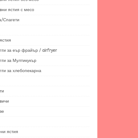
вни ястия с месо
а/Спагети
ястия
ти за еър фрайър / airfryer
пти за Мултикукър
пти за хлебопекарна
ти
вичи
ве
ени ястия