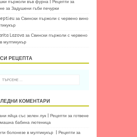
шки пържоли във фурна | Рецепти за
ене
за
Задушени гъби печурки
epti.eu
за
Свински пържоли с червено вино
лтикукър
arita Lazova
за
Свински пържоли с червено
 в мултикукър
СИ РЕЦЕПТА
ЛЕДНИ КОМЕНТАРИ
ни яйца със зелен лук | Рецепти за готвене
машна бабина лютеница
ети болонезе в мултикукър | Рецепти за