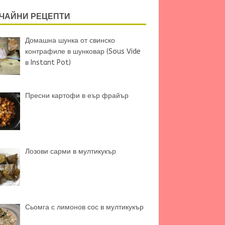
ЧАЙНИ РЕЦЕПТИ
Домашна шунка от свинско
контрафиле в шунковар (Sous Vide
в Instant Pot)
Пресни картофи в еър фрайър
Лозови сарми в мултикукър
Сьомга с лимонов сос в мултикукър