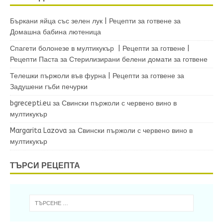
Бъркани яйца със зелен лук | Рецепти за готвене
за
Домашна бабина лютеница
Спагети болонезе в мултикукър | Рецепти за готвене |
Рецепти Паста
за
Стерилизирани белени домати за готвене
Телешки пържоли във фурна | Рецепти за готвене
за
Задушени гъби печурки
bgrecepti.eu
за
Свински пържоли с червено вино в
мултикукър
Margarita Lazova
за
Свински пържоли с червено вино в
мултикукър
ТЪРСИ РЕЦЕПТА