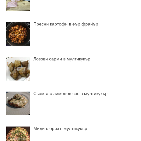
Пресни картофи в еър фрайър
Лозови сарми в мултикукър
Сьомга с лимонов сос в мултикукър
Миди с ориз в мултикукър