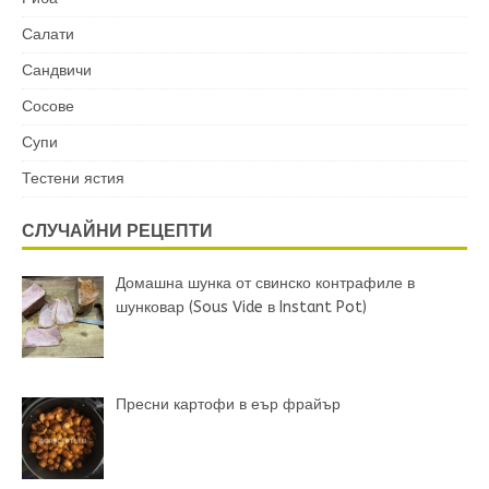
Салати
Сандвичи
Сосове
Супи
Тестени ястия
СЛУЧАЙНИ РЕЦЕПТИ
Домашна шунка от свинско контрафиле в
шунковар (Sous Vide в Instant Pot)
Пресни картофи в еър фрайър