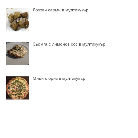
Лозови сарми в мултикукър
Сьомга с лимонов сос в мултикукър
Миди с ориз в мултикукър