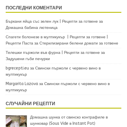
ПОСЛЕДНИ КОМЕНТАРИ
Бъркани яйца със зелен лук | Рецепти за готвене
за
Домашна бабина лютеница
Спагети болонезе в мултикукър | Рецепти за готвене |
Рецепти Паста
за
Стерилизирани белени домати за готвене
Телешки пържоли във фурна | Рецепти за готвене
за
Задушени гъби печурки
bgrecepti.eu
за
Свински пържоли с червено вино в
мултикукър
Margarita Lazova
за
Свински пържоли с червено вино в
мултикукър
СЛУЧАЙНИ РЕЦЕПТИ
Домашна шунка от свинско контрафиле в
шунковар (Sous Vide в Instant Pot)