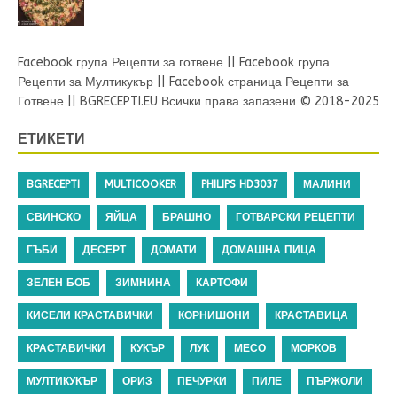
Facebook група Рецепти за готвене
||
Facebook група
Рецепти за Мултикукър
||
Facebook страница Рецепти за
Готвене
||
BGRECEPTI.EU
Всички права запазени © 2018-2025
ЕТИКЕТИ
BGRECEPTI
MULTICOOKER
PHILIPS HD3037
МАЛИНИ
СВИНСКО
ЯЙЦА
БРАШНО
ГОТВАРСКИ РЕЦЕПТИ
ГЪБИ
ДЕСЕРТ
ДОМАТИ
ДОМАШНА ПИЦА
ЗЕЛЕН БОБ
ЗИМНИНА
КАРТОФИ
КИСЕЛИ КРАСТАВИЧКИ
КОРНИШОНИ
КРАСТАВИЦА
КРАСТАВИЧКИ
КУКЪР
ЛУК
МЕСО
МОРКОВ
МУЛТИКУКЪР
ОРИЗ
ПЕЧУРКИ
ПИЛЕ
ПЪРЖОЛИ