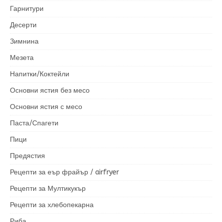
Гарнитури
Десерти
Зимнина
Мезета
Напитки/Коктейли
Основни ястия без месо
Основни ястия с месо
Паста/Спагети
Пици
Предястия
Рецепти за еър фрайър / airfryer
Рецепти за Мултикукър
Рецепти за хлебопекарна
Риба