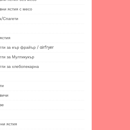
вни ястия с месо
а/Спагети
ястия
ти за еър фрайър / airfryer
пти за Мултикукър
пти за хлебопекарна
ти
вичи
ве
ени ястия