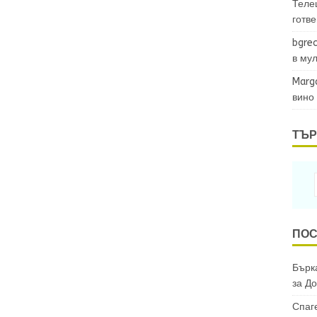
Теле
готв
bgrec
в му
Marg
вино
ТЪР
ПОС
Бърка
за
До
Спаг