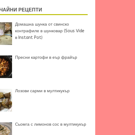
ЧАЙНИ РЕЦЕПТИ
Домашна шунка от свинско
контрафиле в шунковар (Sous Vide
в Instant Pot)
Пресни картофи в еър фрайър
Лозови сарми в мултикукър
Сьомга с лимонов сос в мултикукър