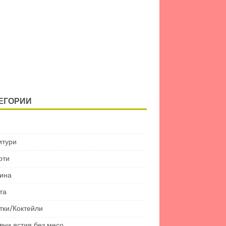
ЕГОРИИ
итури
рти
ина
та
тки/Коктейли
вни ястия без месо