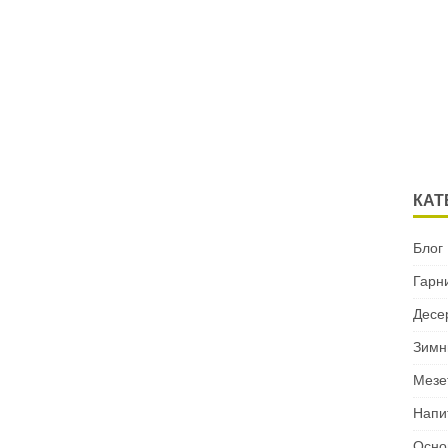
КАТ
Блог
Гарн
Десе
Зимн
Мезе
Напи
Осно