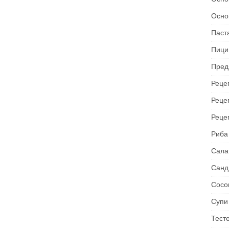
Осно
Паст
Пици
Пред
Рецеп
Реце
Реце
Риба
Сала
Санд
Сосо
Супи
Тест