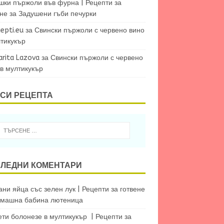
шки пържоли във фурна | Рецепти за
ене
за
Задушени гъби печурки
epti.eu
за
Свински пържоли с червено вино
лтикукър
arita Lazova
за
Свински пържоли с червено
 в мултикукър
СИ РЕЦЕПТА
ЛЕДНИ КОМЕНТАРИ
ни яйца със зелен лук | Рецепти за готвене
машна бабина лютеница
ети болонезе в мултикукър | Рецепти за