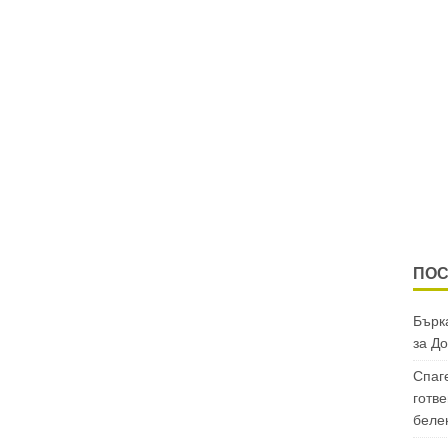
ПОС
Бърка
за
До
Спаг
готве
беле