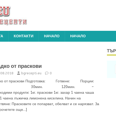
ТА
КОНТАКТИ
НАЧАЛО
НАЧАЛО
ТЪР
дко от праскови
.08.2018
bgrecepti.eu
0
ко от праскови Подготовка: Готвене: Порции:
0мин. 120мин. –
одими продукти: 1кг. праскови 1кг. захар 1 чаена чаша
 1 чаена лъжичка лимонена киселина. Начин на
твяне: Прасковите се попарват, обелват и се нарязват. За
рочетете още…]