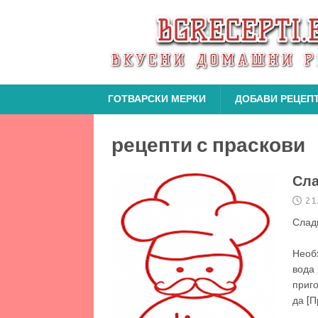
ГОТВАРСКИ МЕРКИ
ДОБАВИ РЕЦЕП
рецепти с праскови
Сла
21
Слад
3
Необх
вода
приго
да
[П