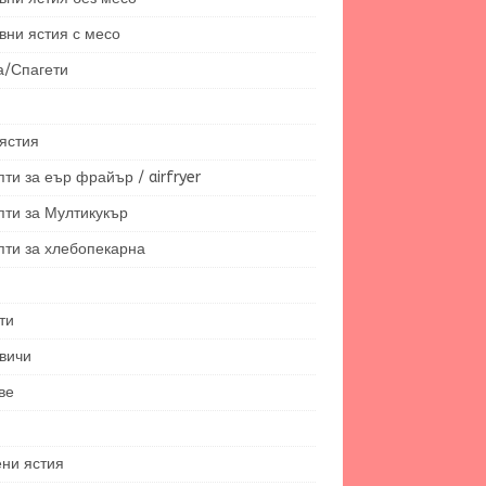
вни ястия с месо
а/Спагети
ястия
ти за еър фрайър / airfryer
пти за Мултикукър
пти за хлебопекарна
ти
вичи
ве
ени ястия