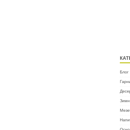
КАТ
Блог
Гарн
Десе
Зимн
Мезе
Напи
Осно