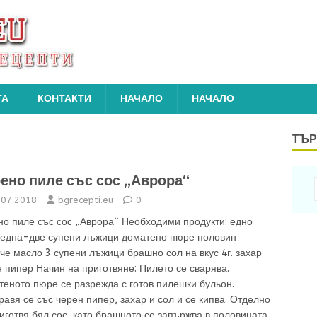
ТА
КОНТАКТИ
НАЧАЛО
НАЧАЛО
ТЪР
ено пиле със сос „Аврора“
.07.2018
bgrecepti.eu
0
но пиле със сос „Аврора“ Необходими продукти: едно
 една-две супени лъжици доматено пюре половин
че масло 3 супени лъжици брашно сол на вкус 4г. захар
 пипер Начин на приготвяне: Пилето се сварява.
еното пюре се разрежда с готов пилешки бульон.
авя се със черен пипер, захар и сол и се кипва. Отделно
иготвя бял сос, като брашното се запържва в половината