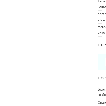
Теле
готв
bgrec
в му
Marg
вино
ТЪР
ПОС
Бърка
за
До
Спаг