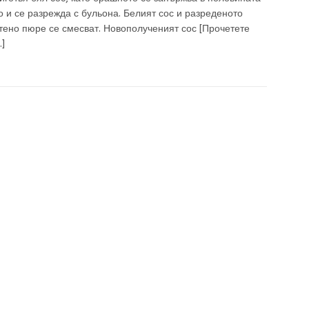
 и се разрежда с бульона. Белият сос и разреденото
тено пюре се смесват. Новополученият сос
[Прочетете
]