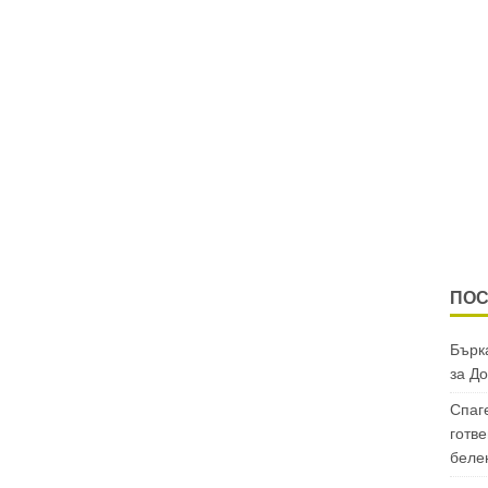
ПОС
Бърка
за
До
Спаг
готве
беле