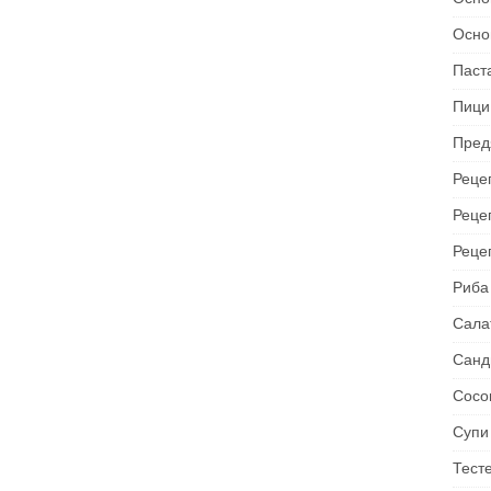
Осно
Паст
Пици
Пред
Рецеп
Реце
Реце
Риба
Сала
Санд
Сосо
Супи
Тест