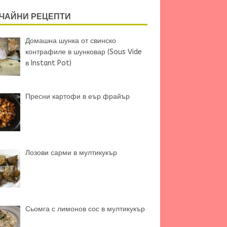
ЧАЙНИ РЕЦЕПТИ
Домашна шунка от свинско
контрафиле в шунковар (Sous Vide
в Instant Pot)
Пресни картофи в еър фрайър
Лозови сарми в мултикукър
Сьомга с лимонов сос в мултикукър