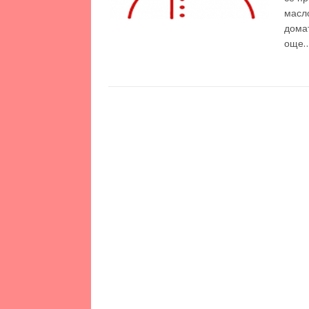
масло
дома
още…