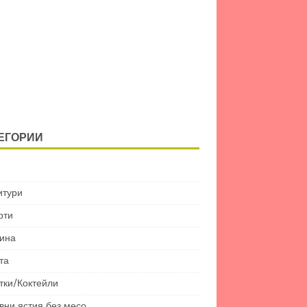
ЕГОРИИ
итури
рти
ина
та
тки/Коктейли
вни ястия без месо