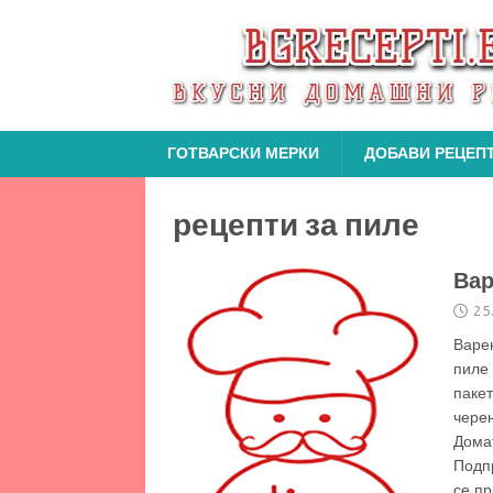
ГОТВАРСКИ МЕРКИ
ДОБАВИ РЕЦЕП
рецепти за пиле
Вар
25
Варе
пиле
пакет
черен
Домат
Подпр
се пр