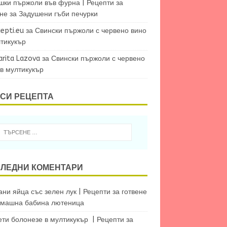
шки пържоли във фурна | Рецепти за
ене
за
Задушени гъби печурки
epti.eu
за
Свински пържоли с червено вино
лтикукър
arita Lazova
за
Свински пържоли с червено
 в мултикукър
СИ РЕЦЕПТА
ЛЕДНИ КОМЕНТАРИ
ни яйца със зелен лук | Рецепти за готвене
машна бабина лютеница
ети болонезе в мултикукър | Рецепти за