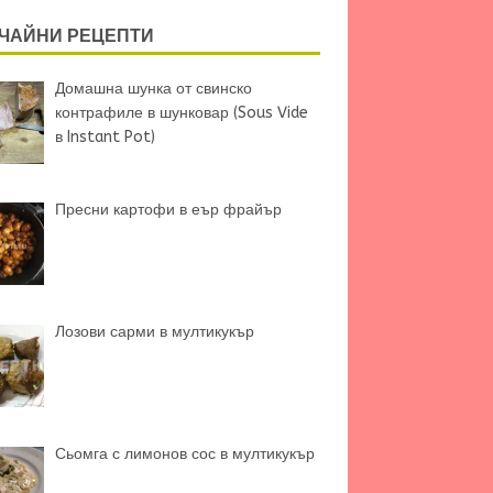
ЧАЙНИ РЕЦЕПТИ
Домашна шунка от свинско
контрафиле в шунковар (Sous Vide
в Instant Pot)
Пресни картофи в еър фрайър
Лозови сарми в мултикукър
Сьомга с лимонов сос в мултикукър