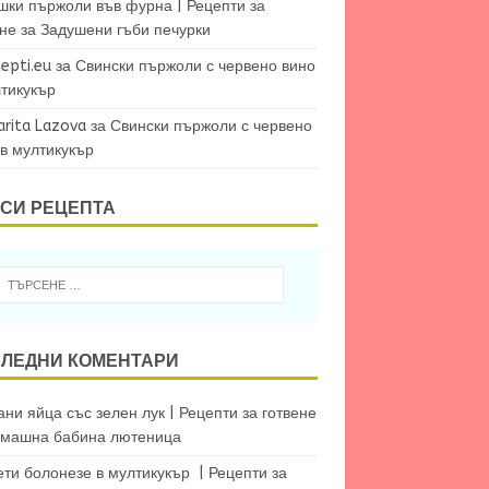
шки пържоли във фурна | Рецепти за
ене
за
Задушени гъби печурки
epti.eu
за
Свински пържоли с червено вино
лтикукър
arita Lazova
за
Свински пържоли с червено
 в мултикукър
СИ РЕЦЕПТА
ЛЕДНИ КОМЕНТАРИ
ни яйца със зелен лук | Рецепти за готвене
машна бабина лютеница
ети болонезе в мултикукър | Рецепти за