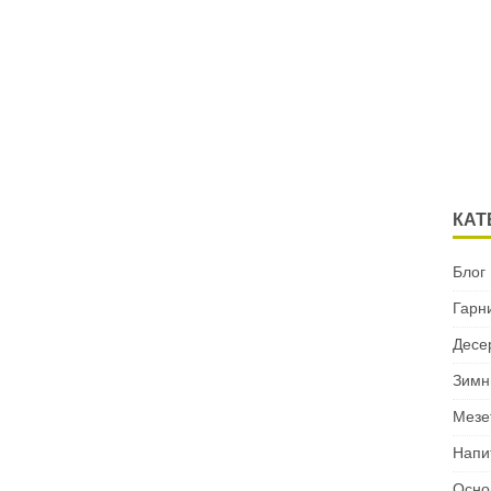
КАТ
Блог
Гарн
Десе
Зимн
Мезе
Напи
Осно