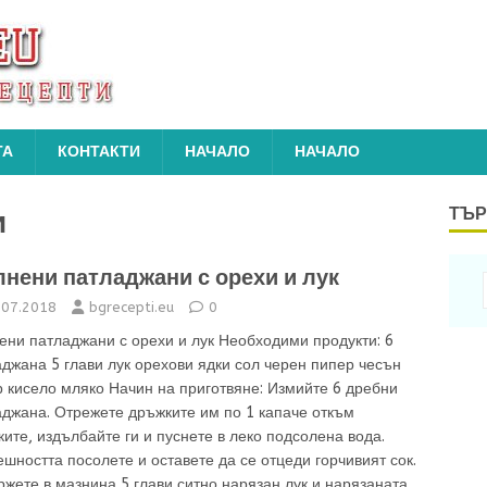
ТА
КОНТАКТИ
НАЧАЛО
НАЧАЛО
и
ТЪР
нени патладжани с орехи и лук
.07.2018
bgrecepti.eu
0
ени патладжани с орехи и лук Необходими продукти: 6
джана 5 глави лук орехови ядки сол черен пипер чесън
 кисело мляко Начин на приготвяне: Измийте 6 дребни
аджана. Отрежете дръжките им по 1 капаче откъм
ите, издълбайте ги и пуснете в леко подсолена вода.
шността посолете и оставете да се отцеди горчивият сок.
жете в мазнина 5 глави ситно нарязан лук и нарязаната