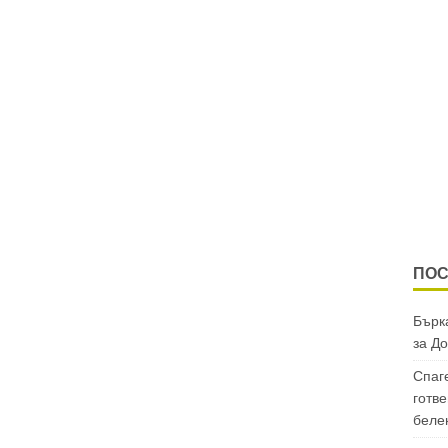
ПОС
Бърка
за
До
Спаг
готве
беле