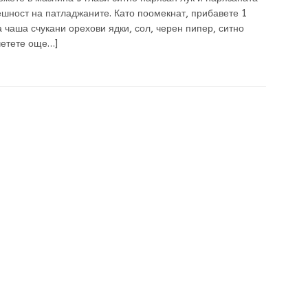
шност на патладжаните. Като поомекнат, прибавете 1
 чаша счукани орехови ядки, сол, черен пипер, ситно
четете още…]