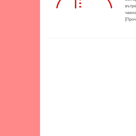
вътре
чаена
[Про