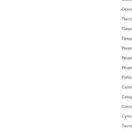
Осно
Паст
Пици
Пред
Рецеп
Реце
Реце
Риба
Сала
Санд
Сосо
Супи
Тест