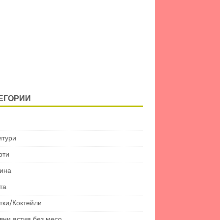
ЕГОРИИ
итури
рти
ина
та
тки/Коктейли
вни ястия без месо