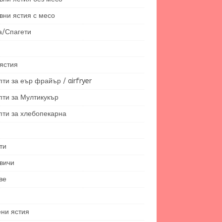
вни ястия с месо
а/Спагети
ястия
ти за еър фрайър / airfryer
пти за Мултикукър
пти за хлебопекарна
ти
вичи
ве
ени ястия