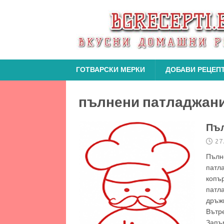
ГОТВАРСКИ МЕРКИ
ДОБАВИ РЕЦЕП
пълнени патладжан
Пъл
27
Пълн
патла
копър
патл
дръжк
Вътре
Запър