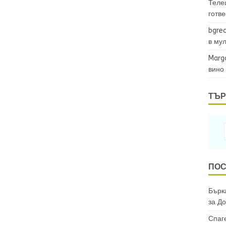
Теле
готв
bgrec
в му
Marg
вино
ТЪР
ПОС
Бърка
за
До
Спаг