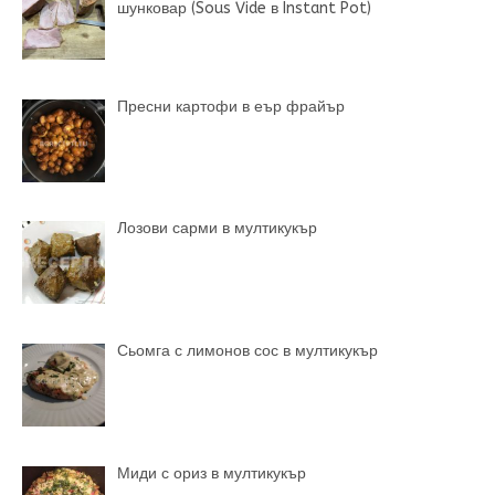
шунковар (Sous Vide в Instant Pot)
Пресни картофи в еър фрайър
Лозови сарми в мултикукър
Сьомга с лимонов сос в мултикукър
Миди с ориз в мултикукър