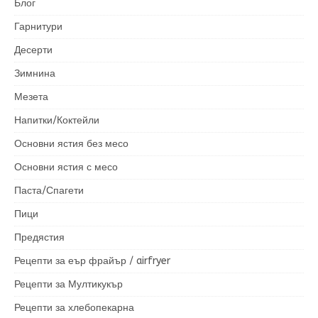
Блог
Гарнитури
Десерти
Зимнина
Мезета
Напитки/Коктейли
Основни ястия без месо
Основни ястия с месо
Паста/Спагети
Пици
Предястия
Рецепти за еър фрайър / airfryer
Рецепти за Мултикукър
Рецепти за хлебопекарна