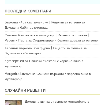
ПОСЛЕДНИ КОМЕНТАРИ
Бъркани яйца със зелен лук | Рецепти за готвене
за
Домашна бабина лютеница
Спагети болонезе в мултикукър | Рецепти за готвене |
Рецепти Паста
за
Стерилизирани белени домати за готвене
Телешки пържоли във фурна | Рецепти за готвене
за
Задушени гъби печурки
bgrecepti.eu
за
Свински пържоли с червено вино в
мултикукър
Margarita Lazova
за
Свински пържоли с червено вино в
мултикукър
СЛУЧАЙНИ РЕЦЕПТИ
Домашна шунка от свинско контрафиле в