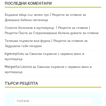
ПОСЛЕДНИ КОМЕНТАРИ
Бъркани яйца със зелен лук | Рецепти за готвене
за
Домашна бабина лютеница
Спагети болонезе в мултикукър | Рецепти за готвене |
Рецепти Паста
за
Стерилизирани белени домати за готвене
Телешки пържоли във фурна | Рецепти за готвене
за
Задушени гъби печурки
bgrecepti.eu
за
Свински пържоли с червено вино в
мултикукър
Margarita Lazova
за
Свински пържоли с червено вино в
мултикукър
ТЪРСИ РЕЦЕПТА