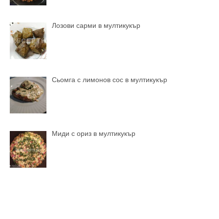
Лозови сарми в мултикукър
Сьомга с лимонов сос в мултикукър
Миди с ориз в мултикукър