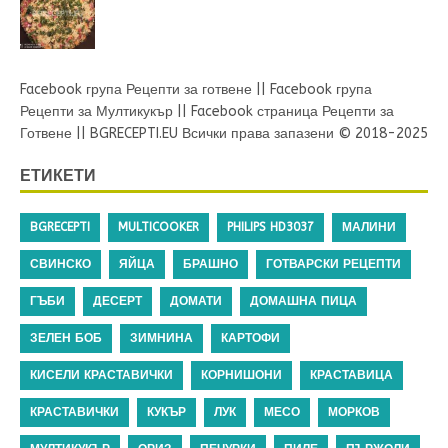
Facebook група Рецепти за готвене
||
Facebook група
Рецепти за Мултикукър
||
Facebook страница Рецепти за
Готвене
||
BGRECEPTI.EU
Всички права запазени © 2018-2025
ЕТИКЕТИ
BGRECEPTI
MULTICOOKER
PHILIPS HD3037
МАЛИНИ
СВИНСКО
ЯЙЦА
БРАШНО
ГОТВАРСКИ РЕЦЕПТИ
ГЪБИ
ДЕСЕРТ
ДОМАТИ
ДОМАШНА ПИЦА
ЗЕЛЕН БОБ
ЗИМНИНА
КАРТОФИ
КИСЕЛИ КРАСТАВИЧКИ
КОРНИШОНИ
КРАСТАВИЦА
КРАСТАВИЧКИ
КУКЪР
ЛУК
МЕСО
МОРКОВ