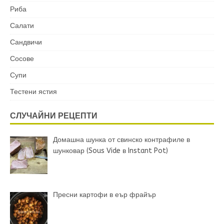
Риба
Салати
Сандвичи
Сосове
Супи
Тестени ястия
СЛУЧАЙНИ РЕЦЕПТИ
Домашна шунка от свинско контрафиле в
шунковар (Sous Vide в Instant Pot)
Пресни картофи в еър фрайър