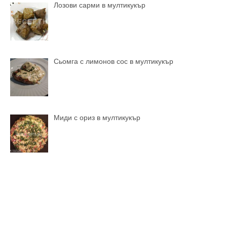
Лозови сарми в мултикукър
Сьомга с лимонов сос в мултикукър
Миди с ориз в мултикукър