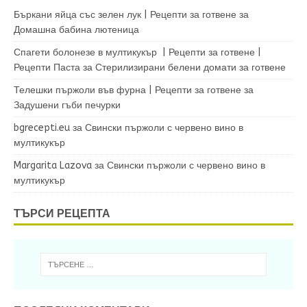
Бъркани яйца със зелен лук | Рецепти за готвене
за
Домашна бабина лютеница
Спагети болонезе в мултикукър | Рецепти за готвене |
Рецепти Паста
за
Стерилизирани белени домати за готвене
Телешки пържоли във фурна | Рецепти за готвене
за
Задушени гъби печурки
bgrecepti.eu
за
Свински пържоли с червено вино в
мултикукър
Margarita Lazova
за
Свински пържоли с червено вино в
мултикукър
ТЪРСИ РЕЦЕПТА