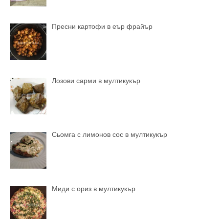
Пресни картофи в еър фрайър
Лозови сарми в мултикукър
Сьомга с лимонов сос в мултикукър
Миди с ориз в мултикукър