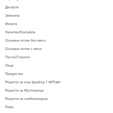
Десерти
Зимнина
Мезета
Напитки/Коктейли
Основни ястия без месо
Основни ястия с месо
Паста/Спагети
Пици
Предястия
Рецепти за еър фрайър / airfryer
Рецепти за Мултикукър
Рецепти за хлебопекарна
Риба