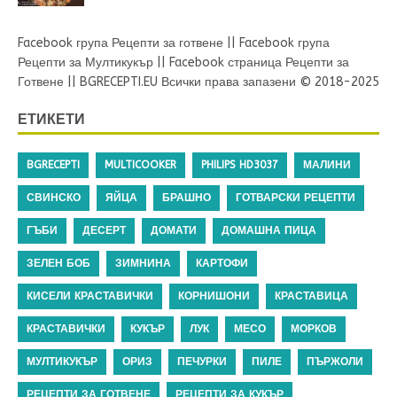
Facebook група Рецепти за готвене
||
Facebook група
Рецепти за Мултикукър
||
Facebook страница Рецепти за
Готвене
||
BGRECEPTI.EU
Всички права запазени © 2018-2025
ЕТИКЕТИ
BGRECEPTI
MULTICOOKER
PHILIPS HD3037
МАЛИНИ
СВИНСКО
ЯЙЦА
БРАШНО
ГОТВАРСКИ РЕЦЕПТИ
ГЪБИ
ДЕСЕРТ
ДОМАТИ
ДОМАШНА ПИЦА
ЗЕЛЕН БОБ
ЗИМНИНА
КАРТОФИ
КИСЕЛИ КРАСТАВИЧКИ
КОРНИШОНИ
КРАСТАВИЦА
КРАСТАВИЧКИ
КУКЪР
ЛУК
МЕСО
МОРКОВ
МУЛТИКУКЪР
ОРИЗ
ПЕЧУРКИ
ПИЛЕ
ПЪРЖОЛИ
РЕЦЕПТИ ЗА ГОТВЕНЕ
РЕЦЕПТИ ЗА КУКЪР