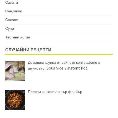
Салати
Сандвичи
Сосове
Супи
Тестени ястия
СЛУЧАЙНИ РЕЦЕПТИ
Домашна шунка от свинско контрафиле в
шунковар (Sous Vide в Instant Pot)
Пресни картофи в еър фрайър