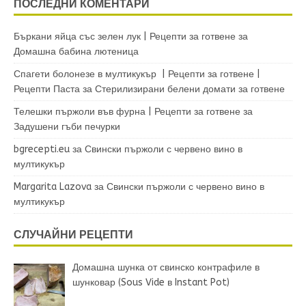
ПОСЛЕДНИ КОМЕНТАРИ
Бъркани яйца със зелен лук | Рецепти за готвене
за
Домашна бабина лютеница
Спагети болонезе в мултикукър | Рецепти за готвене |
Рецепти Паста
за
Стерилизирани белени домати за готвене
Телешки пържоли във фурна | Рецепти за готвене
за
Задушени гъби печурки
bgrecepti.eu
за
Свински пържоли с червено вино в
мултикукър
Margarita Lazova
за
Свински пържоли с червено вино в
мултикукър
СЛУЧАЙНИ РЕЦЕПТИ
Домашна шунка от свинско контрафиле в
шунковар (Sous Vide в Instant Pot)