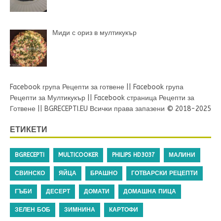
Миди с ориз в мултикукър
Facebook група Рецепти за готвене
||
Facebook група
Рецепти за Мултикукър
||
Facebook страница Рецепти за
Готвене
||
BGRECEPTI.EU
Всички права запазени © 2018-2025
ЕТИКЕТИ
BGRECEPTI
MULTICOOKER
PHILIPS HD3037
МАЛИНИ
СВИНСКО
ЯЙЦА
БРАШНО
ГОТВАРСКИ РЕЦЕПТИ
ГЪБИ
ДЕСЕРТ
ДОМАТИ
ДОМАШНА ПИЦА
ЗЕЛЕН БОБ
ЗИМНИНА
КАРТОФИ