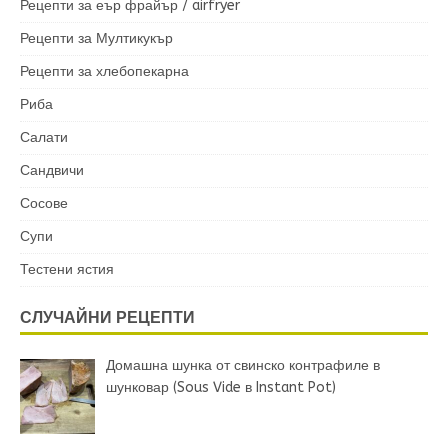
Рецепти за еър фрайър / airfryer
Рецепти за Мултикукър
Рецепти за хлебопекарна
Риба
Салати
Сандвичи
Сосове
Супи
Тестени ястия
СЛУЧАЙНИ РЕЦЕПТИ
Домашна шунка от свинско контрафиле в
шунковар (Sous Vide в Instant Pot)