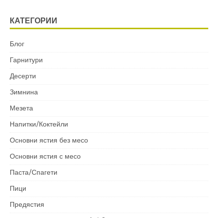
КАТЕГОРИИ
Блог
Гарнитури
Десерти
Зимнина
Мезета
Напитки/Коктейли
Основни ястия без месо
Основни ястия с месо
Паста/Спагети
Пици
Предястия