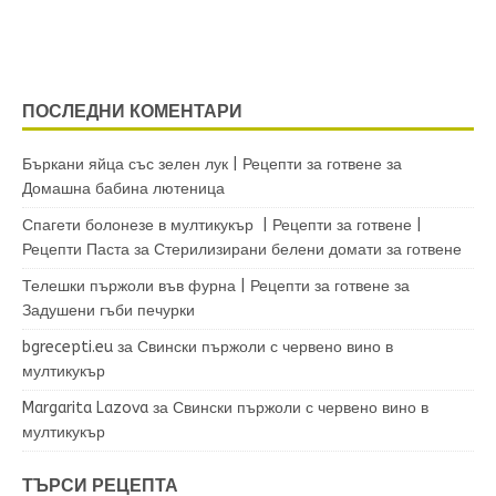
ПОСЛЕДНИ КОМЕНТАРИ
Бъркани яйца със зелен лук | Рецепти за готвене
за
Домашна бабина лютеница
Спагети болонезе в мултикукър | Рецепти за готвене |
Рецепти Паста
за
Стерилизирани белени домати за готвене
Телешки пържоли във фурна | Рецепти за готвене
за
Задушени гъби печурки
bgrecepti.eu
за
Свински пържоли с червено вино в
мултикукър
Margarita Lazova
за
Свински пържоли с червено вино в
мултикукър
ТЪРСИ РЕЦЕПТА