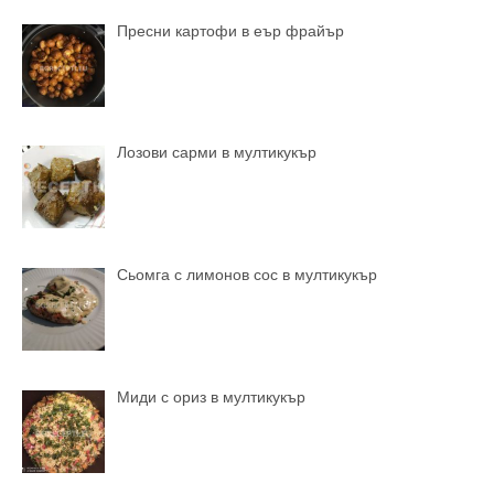
Пресни картофи в еър фрайър
Лозови сарми в мултикукър
Сьомга с лимонов сос в мултикукър
Миди с ориз в мултикукър