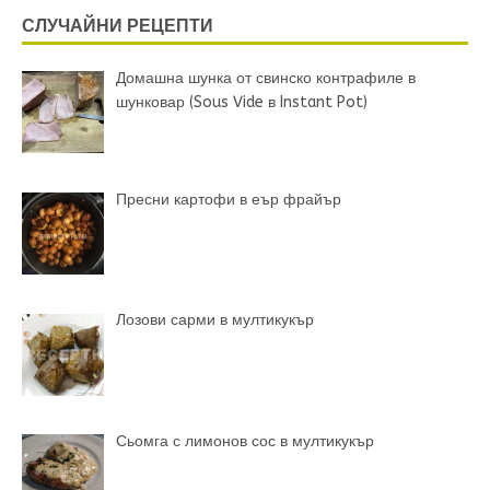
СЛУЧАЙНИ РЕЦЕПТИ
Домашна шунка от свинско контрафиле в
шунковар (Sous Vide в Instant Pot)
Пресни картофи в еър фрайър
Лозови сарми в мултикукър
Сьомга с лимонов сос в мултикукър