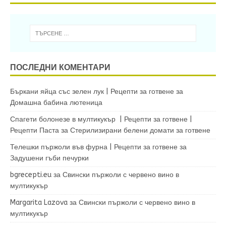
ПОСЛЕДНИ КОМЕНТАРИ
Бъркани яйца със зелен лук | Рецепти за готвене
за
Домашна бабина лютеница
Спагети болонезе в мултикукър | Рецепти за готвене |
Рецепти Паста
за
Стерилизирани белени домати за готвене
Телешки пържоли във фурна | Рецепти за готвене
за
Задушени гъби печурки
bgrecepti.eu
за
Свински пържоли с червено вино в
мултикукър
Margarita Lazova
за
Свински пържоли с червено вино в
мултикукър