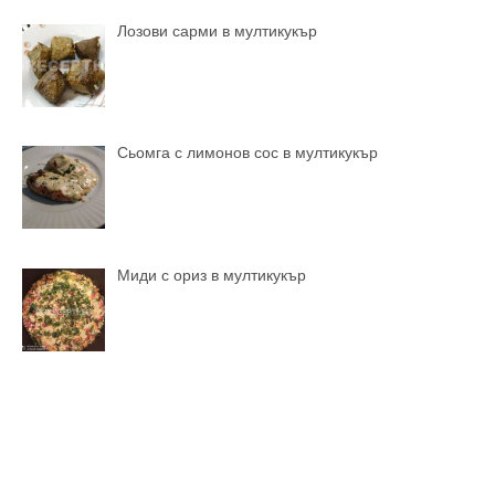
Лозови сарми в мултикукър
Сьомга с лимонов сос в мултикукър
Миди с ориз в мултикукър