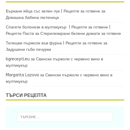
Бъркани яйца със зелен лук | Рецепти за готвене
за
Домашна бабина лютеница
Спагети болонезе в мултикукър | Рецепти за готвене |
Рецепти Паста
за
Стерилизирани белени домати за готвене
Телешки пържоли във фурна | Рецепти за готвене
за
Задушени гъби печурки
bgrecepti.eu
за
Свински пържоли с червено вино в
мултикукър
Margarita Lazova
за
Свински пържоли с червено вино в
мултикукър
ТЪРСИ РЕЦЕПТА