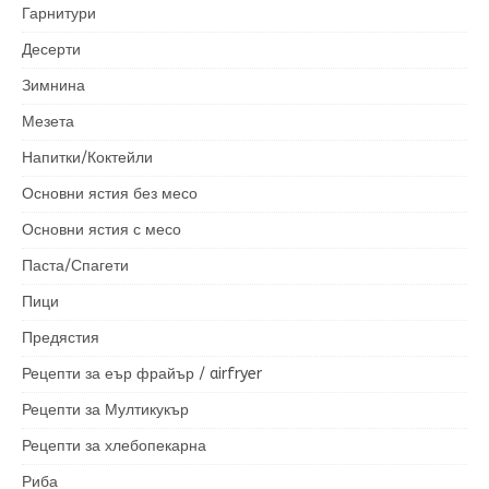
Гарнитури
Десерти
Зимнина
Мезета
Напитки/Коктейли
Основни ястия без месо
Основни ястия с месо
Паста/Спагети
Пици
Предястия
Рецепти за еър фрайър / airfryer
Рецепти за Мултикукър
Рецепти за хлебопекарна
Риба