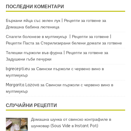
ПОСЛЕДНИ КОМЕНТАРИ
Бъркани яйца със зелен лук | Рецепти за готвене
за
Домашна бабина лютеница
Спагети болонезе в мултикукър | Рецепти за готвене |
Рецепти Паста
за
Стерилизирани белени домати за готвене
Телешки пържоли във фурна | Рецепти за готвене
за
Задушени гъби печурки
bgrecepti.eu
за
Свински пържоли с червено вино в
мултикукър
Margarita Lazova
за
Свински пържоли с червено вино в
мултикукър
СЛУЧАЙНИ РЕЦЕПТИ
Домашна шунка от свинско контрафиле в
шунковар (Sous Vide в Instant Pot)