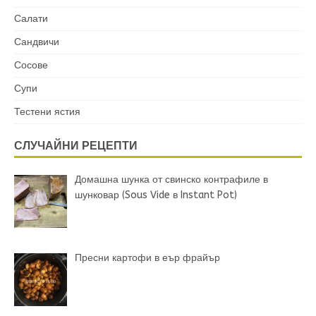
Салати
Сандвичи
Сосове
Супи
Тестени ястия
СЛУЧАЙНИ РЕЦЕПТИ
Домашна шунка от свинско контрафиле в
шунковар (Sous Vide в Instant Pot)
Пресни картофи в еър фрайър