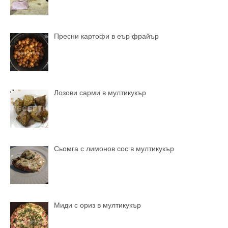
Пресни картофи в еър фрайър
Лозови сарми в мултикукър
Сьомга с лимонов сос в мултикукър
Миди с ориз в мултикукър