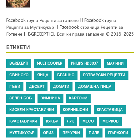
Facebook група Рецепти за готвене
||
Facebook група
Рецепти за Мултикукър
||
Facebook страница Рецепти за
Готвене
||
BGRECEPTI.EU
Всички права запазени © 2018-2025
ЕТИКЕТИ
BGRECEPTI
MULTICOOKER
PHILIPS HD3037
МАЛИНИ
СВИНСКО
ЯЙЦА
БРАШНО
ГОТВАРСКИ РЕЦЕПТИ
ГЪБИ
ДЕСЕРТ
ДОМАТИ
ДОМАШНА ПИЦА
ЗЕЛЕН БОБ
ЗИМНИНА
КАРТОФИ
КИСЕЛИ КРАСТАВИЧКИ
КОРНИШОНИ
КРАСТАВИЦА
КРАСТАВИЧКИ
КУКЪР
ЛУК
МЕСО
МОРКОВ
МУЛТИКУКЪР
ОРИЗ
ПЕЧУРКИ
ПИЛЕ
ПЪРЖОЛИ