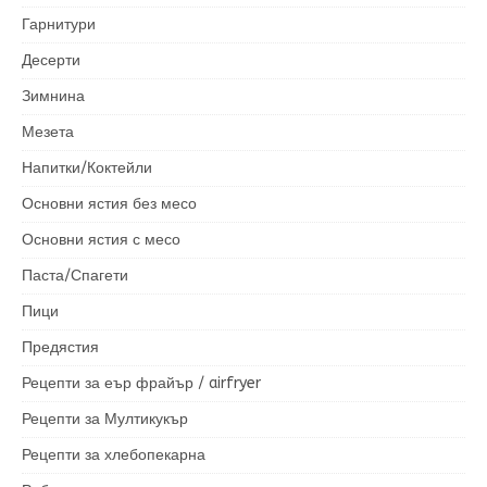
Гарнитури
Десерти
Зимнина
Мезета
Напитки/Коктейли
Основни ястия без месо
Основни ястия с месо
Паста/Спагети
Пици
Предястия
Рецепти за еър фрайър / airfryer
Рецепти за Мултикукър
Рецепти за хлебопекарна