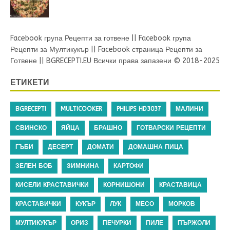
Facebook група Рецепти за готвене
||
Facebook група
Рецепти за Мултикукър
||
Facebook страница Рецепти за
Готвене
||
BGRECEPTI.EU
Всички права запазени © 2018-2025
ЕТИКЕТИ
BGRECEPTI
MULTICOOKER
PHILIPS HD3037
МАЛИНИ
СВИНСКО
ЯЙЦА
БРАШНО
ГОТВАРСКИ РЕЦЕПТИ
ГЪБИ
ДЕСЕРТ
ДОМАТИ
ДОМАШНА ПИЦА
ЗЕЛЕН БОБ
ЗИМНИНА
КАРТОФИ
КИСЕЛИ КРАСТАВИЧКИ
КОРНИШОНИ
КРАСТАВИЦА
КРАСТАВИЧКИ
КУКЪР
ЛУК
МЕСО
МОРКОВ
МУЛТИКУКЪР
ОРИЗ
ПЕЧУРКИ
ПИЛЕ
ПЪРЖОЛИ