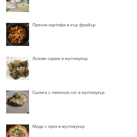
Пресни картофи в еър фрайър
Лозови сарми в мултикукър
Сьомга с лимонов сос в мултикукър
Миди с ориз в мултикукър