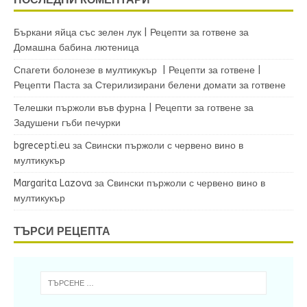
Бъркани яйца със зелен лук | Рецепти за готвене
за
Домашна бабина лютеница
Спагети болонезе в мултикукър | Рецепти за готвене |
Рецепти Паста
за
Стерилизирани белени домати за готвене
Телешки пържоли във фурна | Рецепти за готвене
за
Задушени гъби печурки
bgrecepti.eu
за
Свински пържоли с червено вино в
мултикукър
Margarita Lazova
за
Свински пържоли с червено вино в
мултикукър
ТЪРСИ РЕЦЕПТА