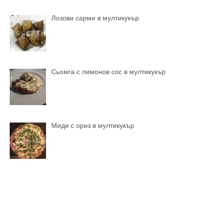
Лозови сарми в мултикукър
Сьомга с лимонов сос в мултикукър
Миди с ориз в мултикукър