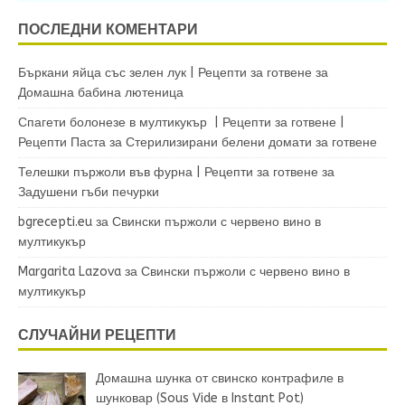
ПОСЛЕДНИ КОМЕНТАРИ
Бъркани яйца със зелен лук | Рецепти за готвене
за
Домашна бабина лютеница
Спагети болонезе в мултикукър | Рецепти за готвене |
Рецепти Паста
за
Стерилизирани белени домати за готвене
Телешки пържоли във фурна | Рецепти за готвене
за
Задушени гъби печурки
bgrecepti.eu
за
Свински пържоли с червено вино в
мултикукър
Margarita Lazova
за
Свински пържоли с червено вино в
мултикукър
СЛУЧАЙНИ РЕЦЕПТИ
Домашна шунка от свинско контрафиле в
шунковар (Sous Vide в Instant Pot)