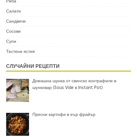
Риба
Салати
Сандвичи
Сосове
Супи
Тестени ястия
СЛУЧАЙНИ РЕЦЕПТИ
Домашна шунка от свинско контрафиле в
шунковар (Sous Vide в Instant Pot)
Пресни картофи в еър фрайър