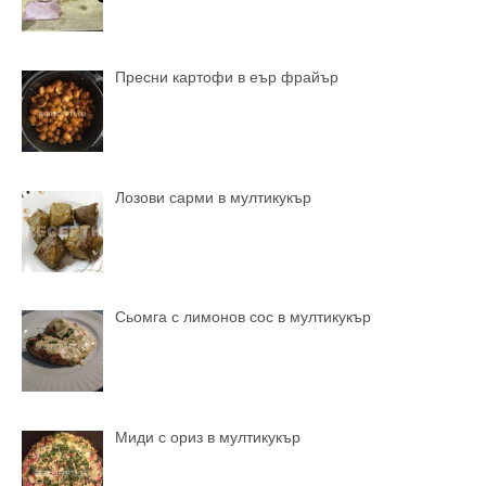
Пресни картофи в еър фрайър
Лозови сарми в мултикукър
Сьомга с лимонов сос в мултикукър
Миди с ориз в мултикукър