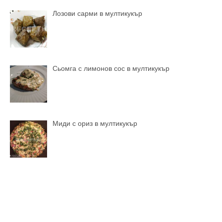
Лозови сарми в мултикукър
Сьомга с лимонов сос в мултикукър
Миди с ориз в мултикукър