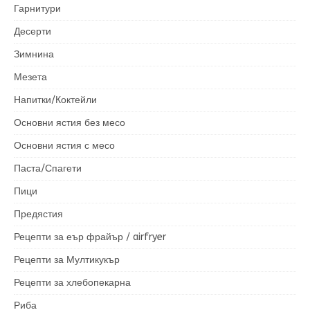
Гарнитури
Десерти
Зимнина
Мезета
Напитки/Коктейли
Основни ястия без месо
Основни ястия с месо
Паста/Спагети
Пици
Предястия
Рецепти за еър фрайър / airfryer
Рецепти за Мултикукър
Рецепти за хлебопекарна
Риба