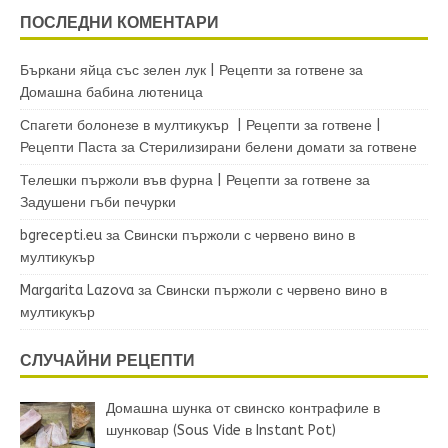
ПОСЛЕДНИ КОМЕНТАРИ
Бъркани яйца със зелен лук | Рецепти за готвене
за
Домашна бабина лютеница
Спагети болонезе в мултикукър | Рецепти за готвене |
Рецепти Паста
за
Стерилизирани белени домати за готвене
Телешки пържоли във фурна | Рецепти за готвене
за
Задушени гъби печурки
bgrecepti.eu
за
Свински пържоли с червено вино в
мултикукър
Margarita Lazova
за
Свински пържоли с червено вино в
мултикукър
СЛУЧАЙНИ РЕЦЕПТИ
Домашна шунка от свинско контрафиле в
шунковар (Sous Vide в Instant Pot)