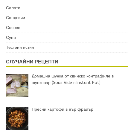
Салати
Сандвичи
Сосове
Супи
Тестени ястия
СЛУЧАЙНИ РЕЦЕПТИ
Домашна шунка от свинско контрафиле в
шунковар (Sous Vide в Instant Pot)
Пресни картофи в еър фрайър