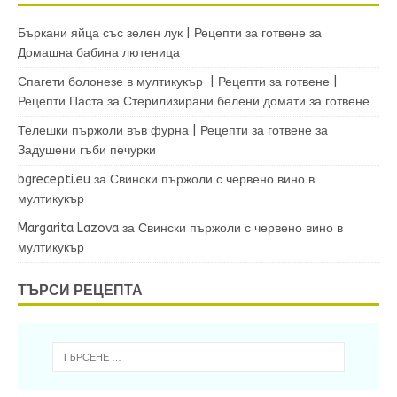
Бъркани яйца със зелен лук | Рецепти за готвене
за
Домашна бабина лютеница
Спагети болонезе в мултикукър | Рецепти за готвене |
Рецепти Паста
за
Стерилизирани белени домати за готвене
Телешки пържоли във фурна | Рецепти за готвене
за
Задушени гъби печурки
bgrecepti.eu
за
Свински пържоли с червено вино в
мултикукър
Margarita Lazova
за
Свински пържоли с червено вино в
мултикукър
ТЪРСИ РЕЦЕПТА