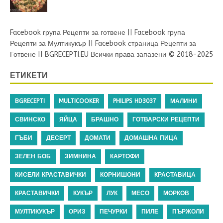
Facebook група Рецепти за готвене
||
Facebook група
Рецепти за Мултикукър
||
Facebook страница Рецепти за
Готвене
||
BGRECEPTI.EU
Всички права запазени © 2018-2025
ЕТИКЕТИ
BGRECEPTI
MULTICOOKER
PHILIPS HD3037
МАЛИНИ
СВИНСКО
ЯЙЦА
БРАШНО
ГОТВАРСКИ РЕЦЕПТИ
ГЪБИ
ДЕСЕРТ
ДОМАТИ
ДОМАШНА ПИЦА
ЗЕЛЕН БОБ
ЗИМНИНА
КАРТОФИ
КИСЕЛИ КРАСТАВИЧКИ
КОРНИШОНИ
КРАСТАВИЦА
КРАСТАВИЧКИ
КУКЪР
ЛУК
МЕСО
МОРКОВ
МУЛТИКУКЪР
ОРИЗ
ПЕЧУРКИ
ПИЛЕ
ПЪРЖОЛИ