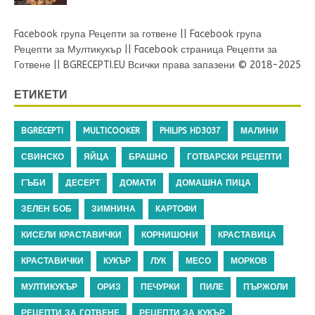
Facebook група Рецепти за готвене
||
Facebook група
Рецепти за Мултикукър
||
Facebook страница Рецепти за
Готвене
||
BGRECEPTI.EU
Всички права запазени © 2018-2025
ЕТИКЕТИ
BGRECEPTI
MULTICOOKER
PHILIPS HD3037
МАЛИНИ
СВИНСКО
ЯЙЦА
БРАШНО
ГОТВАРСКИ РЕЦЕПТИ
ГЪБИ
ДЕСЕРТ
ДОМАТИ
ДОМАШНА ПИЦА
ЗЕЛЕН БОБ
ЗИМНИНА
КАРТОФИ
КИСЕЛИ КРАСТАВИЧКИ
КОРНИШОНИ
КРАСТАВИЦА
КРАСТАВИЧКИ
КУКЪР
ЛУК
МЕСО
МОРКОВ
МУЛТИКУКЪР
ОРИЗ
ПЕЧУРКИ
ПИЛЕ
ПЪРЖОЛИ
РЕЦЕПТИ ЗА ГОТВЕНЕ
РЕЦЕПТИ ЗА КУКЪР