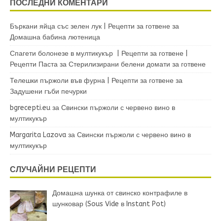
ПОСЛЕДНИ КОМЕНТАРИ
Бъркани яйца със зелен лук | Рецепти за готвене
за
Домашна бабина лютеница
Спагети болонезе в мултикукър | Рецепти за готвене |
Рецепти Паста
за
Стерилизирани белени домати за готвене
Телешки пържоли във фурна | Рецепти за готвене
за
Задушени гъби печурки
bgrecepti.eu
за
Свински пържоли с червено вино в
мултикукър
Margarita Lazova
за
Свински пържоли с червено вино в
мултикукър
СЛУЧАЙНИ РЕЦЕПТИ
Домашна шунка от свинско контрафиле в
шунковар (Sous Vide в Instant Pot)