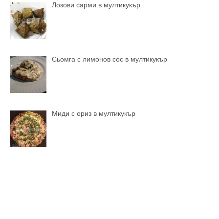
Лозови сарми в мултикукър
Сьомга с лимонов сос в мултикукър
Миди с ориз в мултикукър