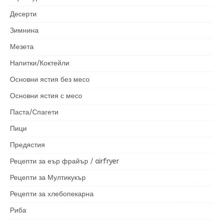
Десерти
Зимнина
Мезета
Напитки/Коктейли
Основни ястия без месо
Основни ястия с месо
Паста/Спагети
Пици
Предястия
Рецепти за еър фрайър / airfryer
Рецепти за Мултикукър
Рецепти за хлебопекарна
Риба