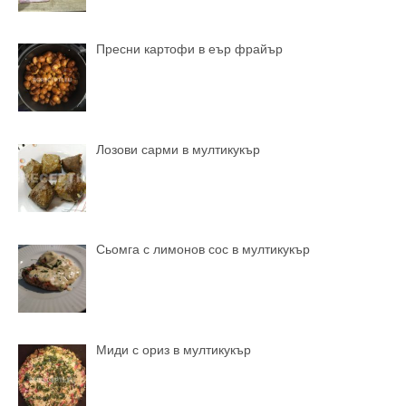
Пресни картофи в еър фрайър
Лозови сарми в мултикукър
Сьомга с лимонов сос в мултикукър
Миди с ориз в мултикукър