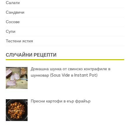
Салати
Сандвичи
Сосове
Супи
Тестени ястия
СЛУЧАЙНИ РЕЦЕПТИ
Домашна шунка от свинско контрафиле в
шунковар (Sous Vide в Instant Pot)
Пресни картофи в еър фрайър