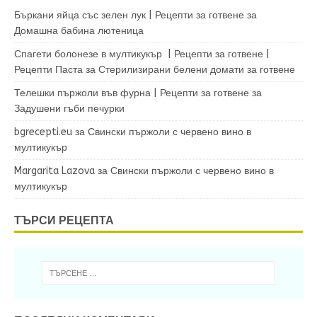
Бъркани яйца със зелен лук | Рецепти за готвене
за
Домашна бабина лютеница
Спагети болонезе в мултикукър | Рецепти за готвене |
Рецепти Паста
за
Стерилизирани белени домати за готвене
Телешки пържоли във фурна | Рецепти за готвене
за
Задушени гъби печурки
bgrecepti.eu
за
Свински пържоли с червено вино в
мултикукър
Margarita Lazova
за
Свински пържоли с червено вино в
мултикукър
ТЪРСИ РЕЦЕПТА