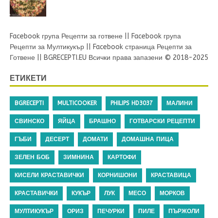
Facebook група Рецепти за готвене
||
Facebook група
Рецепти за Мултикукър
||
Facebook страница Рецепти за
Готвене
||
BGRECEPTI.EU
Всички права запазени © 2018-2025
ЕТИКЕТИ
BGRECEPTI
MULTICOOKER
PHILIPS HD3037
МАЛИНИ
СВИНСКО
ЯЙЦА
БРАШНО
ГОТВАРСКИ РЕЦЕПТИ
ГЪБИ
ДЕСЕРТ
ДОМАТИ
ДОМАШНА ПИЦА
ЗЕЛЕН БОБ
ЗИМНИНА
КАРТОФИ
КИСЕЛИ КРАСТАВИЧКИ
КОРНИШОНИ
КРАСТАВИЦА
КРАСТАВИЧКИ
КУКЪР
ЛУК
МЕСО
МОРКОВ
МУЛТИКУКЪР
ОРИЗ
ПЕЧУРКИ
ПИЛЕ
ПЪРЖОЛИ