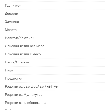
Гарнитури
Десерти
Зимнина
Мезета
Напитки/Коктейли
Основни ястия без месо
Основни ястия с месо
Паста/Спагети
Пици
Предястия
Рецепти за еър фрайър / airfryer
Рецепти за Мултикукър
Рецепти за хлебопекарна