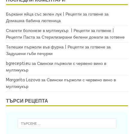
Бъркани яйца със зелен лук | Рецепти за готвене
за
Домашна бабина лютеница
Спагети болонезе в мултикукър | Рецепти за готвене |
Рецепти Паста
за
Стерилизирани белени домати за готвене
Телешки пържоли във фурна | Рецепти за готвене
за
Задушени гъби печурки
bgrecepti.eu
за
Свински пържоли с червено вино в
мултикукър
Margarita Lazova
за
Свински пържоли с червено вино в
мултикукър
ТЪРСИ РЕЦЕПТА