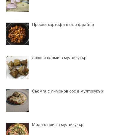
Пресни картофи в еър фрайър
Лозови сарми в мултикукър
Сьомга с лимонов сос в мултикукър
Миди с ориз в мултикукър