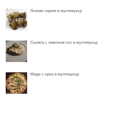
Лозови сарми в мултикукър
Сьомга с лимонов сос в мултикукър
Миди с ориз в мултикукър