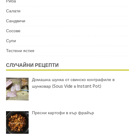
Риба
Салати
Сандвичи
Сосове
Супи
Тестени ястия
СЛУЧАЙНИ РЕЦЕПТИ
Домашна шунка от свинско контрафиле в
шунковар (Sous Vide в Instant Pot)
Пресни картофи в еър фрайър