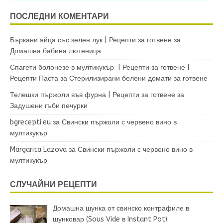
ПОСЛЕДНИ КОМЕНТАРИ
Бъркани яйца със зелен лук | Рецепти за готвене
за
Домашна бабина лютеница
Спагети болонезе в мултикукър | Рецепти за готвене |
Рецепти Паста
за
Стерилизирани белени домати за готвене
Телешки пържоли във фурна | Рецепти за готвене
за
Задушени гъби печурки
bgrecepti.eu
за
Свински пържоли с червено вино в
мултикукър
Margarita Lazova
за
Свински пържоли с червено вино в
мултикукър
СЛУЧАЙНИ РЕЦЕПТИ
Домашна шунка от свинско контрафиле в
шунковар (Sous Vide в Instant Pot)