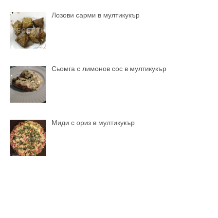
Лозови сарми в мултикукър
Сьомга с лимонов сос в мултикукър
Миди с ориз в мултикукър