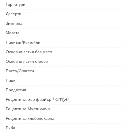
Гарнитури
Десерти
Зимнина
Мезета
Напитки/Коктейли
Основни ястия без месо
Основни ястия с месо
Паста/Спагети
Пици
Предястия
Рецепти за еър фрайър / airfryer
Рецепти за Мултикукър
Рецепти за хлебопекарна
Риба