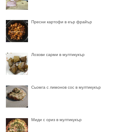
Пресни картофи в еър фрайър
Лозови сарми в мултикукър
Сьомга с лимонов сос в мултикукър
Миди с ориз в мултикукър