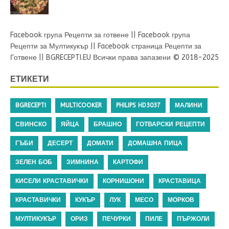
Facebook група Рецепти за готвене
||
Facebook група
Рецепти за Мултикукър
||
Facebook страница Рецепти за
Готвене
||
BGRECEPTI.EU
Всички права запазени © 2018-2025
ЕТИКЕТИ
BGRECEPTI
MULTICOOKER
PHILIPS HD3037
МАЛИНИ
СВИНСКО
ЯЙЦА
БРАШНО
ГОТВАРСКИ РЕЦЕПТИ
ГЪБИ
ДЕСЕРТ
ДОМАТИ
ДОМАШНА ПИЦА
ЗЕЛЕН БОБ
ЗИМНИНА
КАРТОФИ
КИСЕЛИ КРАСТАВИЧКИ
КОРНИШОНИ
КРАСТАВИЦА
КРАСТАВИЧКИ
КУКЪР
ЛУК
МЕСО
МОРКОВ
МУЛТИКУКЪР
ОРИЗ
ПЕЧУРКИ
ПИЛЕ
ПЪРЖОЛИ