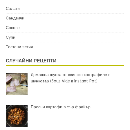
Салати
Сандвичи
Сосове
Супи
Тестени ястия
СЛУЧАЙНИ РЕЦЕПТИ
Домашна шунка от свинско контрафиле в
шунковар (Sous Vide в Instant Pot)
Пресни картофи в еър фрайър