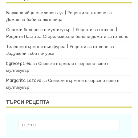
Бъркани яйца със зелен лук | Рецепти за готвене
за
Домашна бабина лютеница
Спагети болонезе в мултикукър | Рецепти за готвене |
Рецепти Паста
за
Стерилизирани белени домати за готвене
Телешки пържоли във фурна | Рецепти за готвене
за
Задушени гъби печурки
bgrecepti.eu
за
Свински пържоли с червено вино в
мултикукър
Margarita Lazova
за
Свински пържоли с червено вино в
мултикукър
ТЪРСИ РЕЦЕПТА