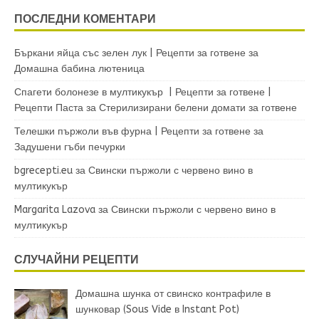
ПОСЛЕДНИ КОМЕНТАРИ
Бъркани яйца със зелен лук | Рецепти за готвене
за
Домашна бабина лютеница
Спагети болонезе в мултикукър | Рецепти за готвене |
Рецепти Паста
за
Стерилизирани белени домати за готвене
Телешки пържоли във фурна | Рецепти за готвене
за
Задушени гъби печурки
bgrecepti.eu
за
Свински пържоли с червено вино в
мултикукър
Margarita Lazova
за
Свински пържоли с червено вино в
мултикукър
СЛУЧАЙНИ РЕЦЕПТИ
Домашна шунка от свинско контрафиле в
шунковар (Sous Vide в Instant Pot)