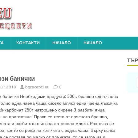
ТА
КОНТАКТИ
НАЧАЛО
НАЧАЛО
ТЪР
зи банички
.07.2018
bgrecepti.eu
0
и банички Необходими продукти: 500г. брашно една чаена
 олио една чаена чаша кисело мляко една чаена лъжичка
бикарбонат 250г натрошено сирене 3 разбити яйца.
 на приготвяне: Прави се тесто от прясното брашно,
ната и разбитото със содата кисело мляко. Разточва се
ра, която се реже на кръгчета с водна чаша. Върху всяко
е се поставя по малко от плънката, то се загръща и