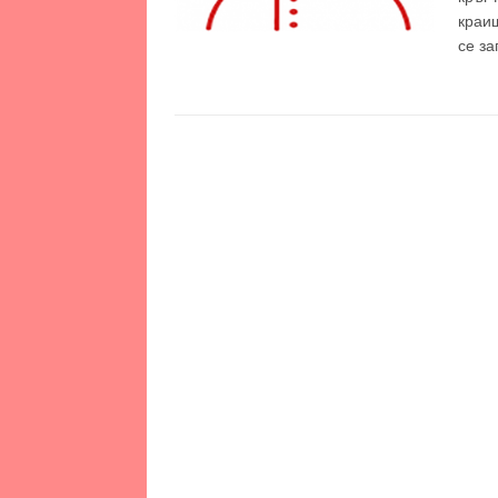
краищ
се з