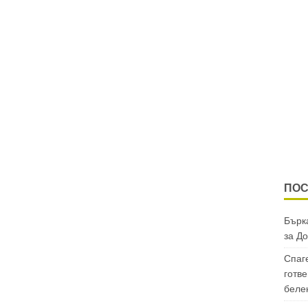
ПОС
Бърка
за
До
Спаг
готве
беле