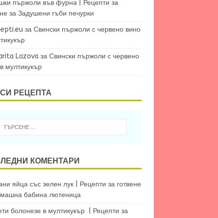
шки пържоли във фурна | Рецепти за
ене
за
Задушени гъби печурки
epti.eu
за
Свински пържоли с червено вино
лтикукър
arita Lazova
за
Свински пържоли с червено
 в мултикукър
СИ РЕЦЕПТА
ЛЕДНИ КОМЕНТАРИ
ни яйца със зелен лук | Рецепти за готвене
машна бабина лютеница
ети болонезе в мултикукър | Рецепти за