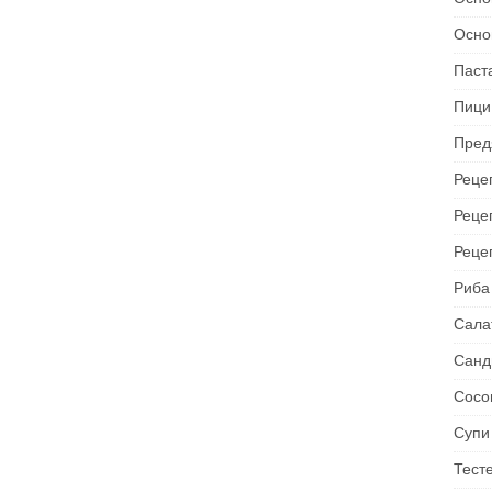
Осно
Паст
Пици
Пред
Рецеп
Реце
Реце
Риба
Сала
Санд
Сосо
Супи
Тест