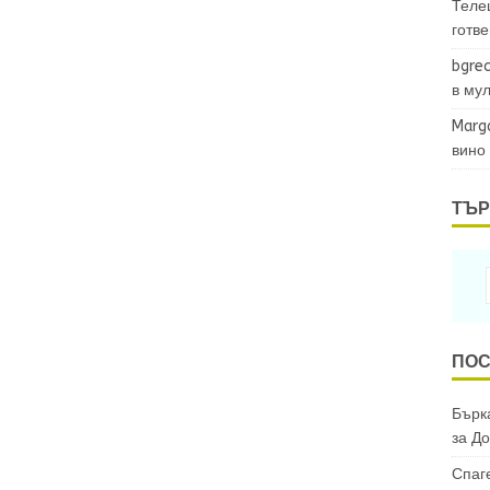
Теле
готв
bgrec
в му
Marg
вино
ТЪР
ПОС
Бърка
за
До
Спаг