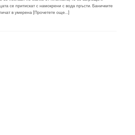
ата се притискат с намокрени с вода пръсти. Баничките
апичат в умерена
[Прочетете още…]