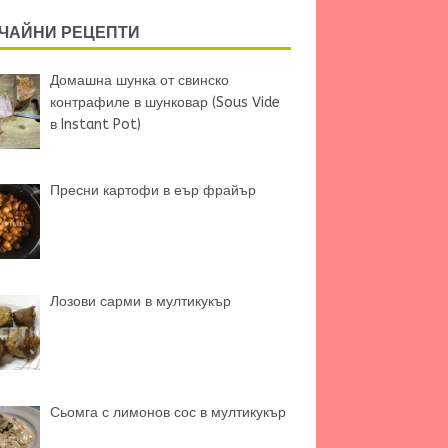
ЧАЙНИ РЕЦЕПТИ
Домашна шунка от свинско
контрафиле в шунковар (Sous Vide
в Instant Pot)
Пресни картофи в еър фрайър
Лозови сарми в мултикукър
Сьомга с лимонов сос в мултикукър