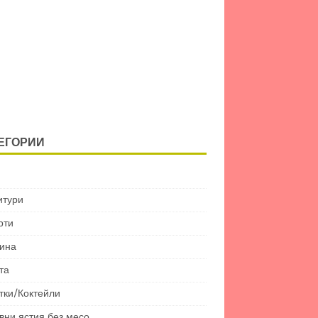
ЕГОРИИ
итури
рти
ина
та
тки/Коктейли
вни ястия без месо