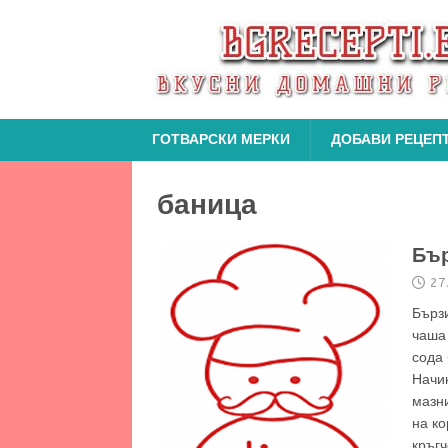
ГОТВАРСКИ МЕРКИ
ДОБАВИ РЕЦЕП
баница
Бър
27
Бърз
чаша
сода 
Начин
мазни
на ко
кръгч