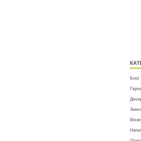
КАТ
Блог
Гарн
Десе
Зимн
Мезе
Напи
Осно