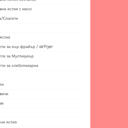
вни ястия с месо
а/Спагети
ястия
ти за еър фрайър / airfryer
пти за Мултикукър
пти за хлебопекарна
ти
вичи
ве
ени ястия